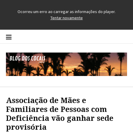
Pular
para
o
conteúdo
Blog dos Cocais
O Blog da Região dos Cocais
Associação de Mães e
Familiares de Pessoas com
Deficiência vão ganhar sede
provisória