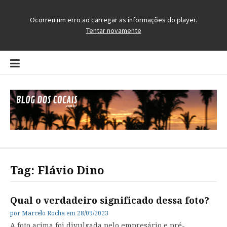
Pular
para
o
conteúdo
Blog dos Cocais
O Blog da Região dos Cocais
Tag:
Flávio Dino
Qual o verdadeiro significado dessa foto?
por
Marcelo Rocha
em
28/09/2023
A foto acima foi divulgada pelo empresário e pré-