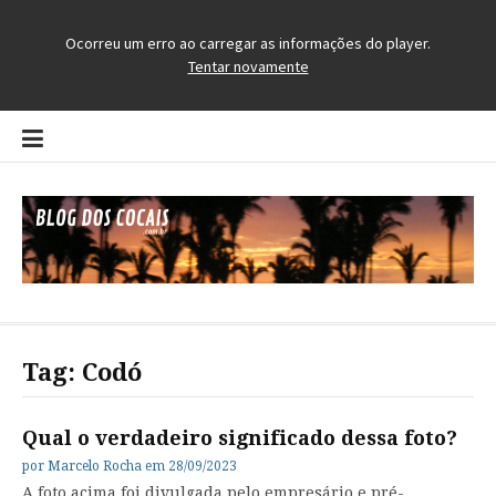
Pular
para
o
conteúdo
Blog dos Cocais
O Blog da Região dos Cocais
Tag:
Codó
Qual o verdadeiro significado dessa foto?
por
Marcelo Rocha
em
28/09/2023
A foto acima foi divulgada pelo empresário e pré-