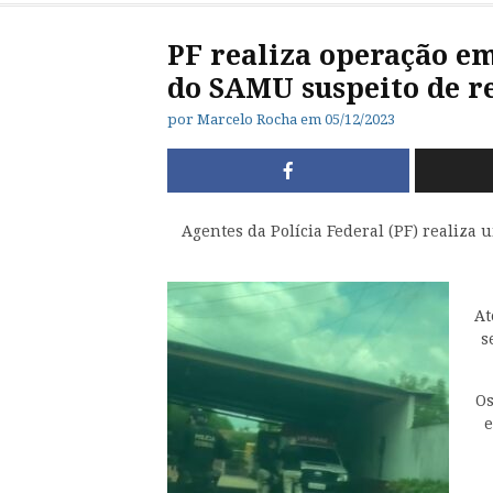
PF realiza operação em
do SAMU suspeito de re
por
Marcelo Rocha
em
05/12/2023
Agentes da Polícia Federal (PF) realiza 
At
s
Os
e