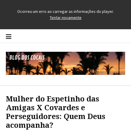
Pular
para
o
conteúdo
Blog dos Cocais
O Blog da Região dos Cocais
Mulher do Espetinho das
Amigas X Covardes e
Perseguidores: Quem Deus
acompanha?