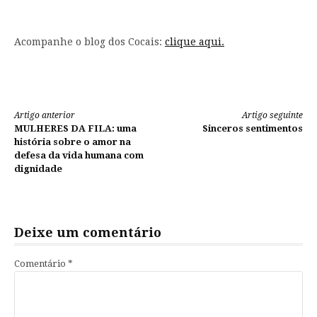
Acompanhe o blog dos Cocais:
clique aqui.
Continue
Artigo anterior
Artigo seguinte
MULHERES DA FILA: uma
Sinceros sentimentos
lendo
história sobre o amor na
defesa da vida humana com
dignidade
Deixe um comentário
Comentário
*